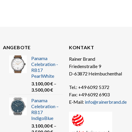
ANGEBOTE
KONTAKT
Panama
Rainer Brand
Celebration -
Friedenstraße 9
RB17
D-63872 Heimbuchenthal
PearlWhite
3.100,00
€
–
Tel.: +49 6092 5372
3.500,00
€
Fax: +49 6092 6903
Panama
E-Mail:
info@rainerbrand.de
Celebration –
RB17
IndigoBlue
3.100,00
€
–
3.500,00
€